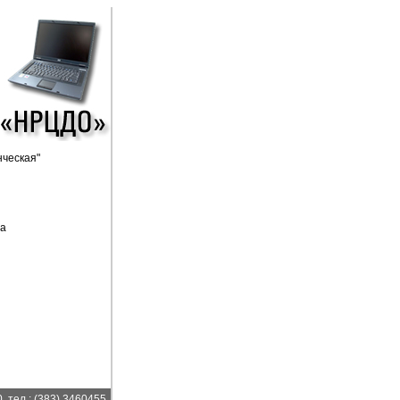
ческая"
ба
, тел.: (383) 3460455